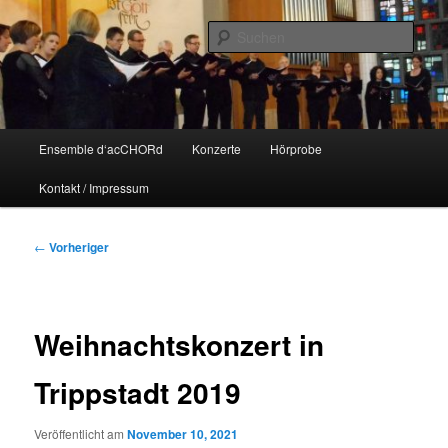
Zum
primären
Such
Inhalt
springen
Ensemble d‘acCHORd
Hauptmenü
Ensemble d‘acCHORd
Konzerte
Hörprobe
Kontakt / Impressum
Beitragsnavigation
←
Vorheriger
Weihnachtskonzert in
Trippstadt 2019
Veröffentlicht am
November 10, 2021