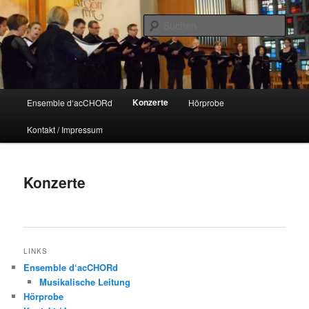
Zum
primären
Such
Inhalt
springen
Ensemble d‘acCHORd
Hauptmenü
Konzerte
Ensemble d‘acCHORd
Hörprobe
Kontakt / Impressum
Konzerte
LINKS
Ensemble d‘acCHORd
Musikalische Leitung
Hörprobe